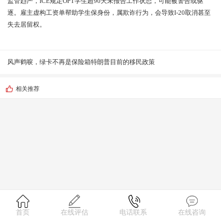
监管趋严，ICE规定OPT学生超90天未报告工作状态，可能被警告或驱
逐。雇主虚构工资单帮助学生保身份，属欺诈行为，会导致I-20取消甚至
失去居留权。
风声鹤唳，绿卡不再是保险箱
特朗普目前的移民政策
相关推荐
首页
在线评估
电话联系
在线咨询