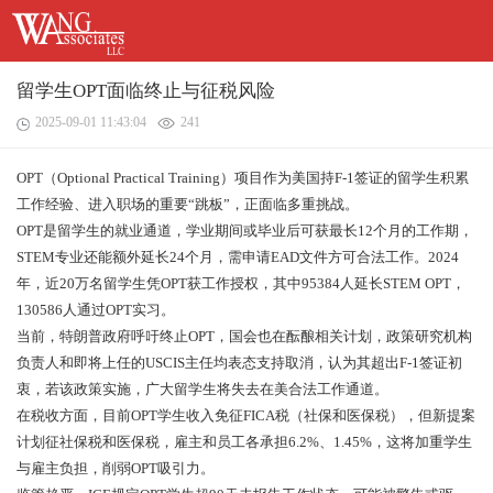
留学生OPT面临终止与征税风险
2025-09-01 11:43:04
241
OPT（Optional Practical Training）项目作为美国持F-1签证的留学生积累
工作经验、进入职场的重要“跳板”，正面临多重挑战。
OPT是留学生的就业通道，学业期间或毕业后可获最长12个月的工作期，
STEM专业还能额外延长24个月，需申请EAD文件方可合法工作。2024
年，近20万名留学生凭OPT获工作授权，其中95384人延长STEM OPT，
130586人通过OPT实习。
当前，特朗普政府呼吁终止OPT，国会也在酝酿相关计划，政策研究机构
负责人和即将上任的USCIS主任均表态支持取消，认为其超出F-1签证初
衷，若该政策实施，广大留学生将失去在美合法工作通道。
在税收方面，目前OPT学生收入免征FICA税（社保和医保税），但新提案
计划征社保税和医保税，雇主和员工各承担6.2%、1.45%，这将加重学生
与雇主负担，削弱OPT吸引力。